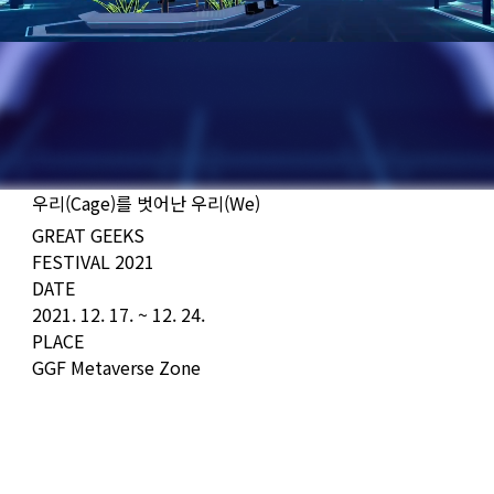
우리(Cage)를 벗어난 우리(We)
GREAT GEEKS
FESTIVAL 2021
DATE
2021. 12. 17. ~ 12. 24.
PLACE
GGF Metaverse Zone
<CODE/>