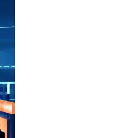
온라인 전시관
GGF 출품작 모집 요강
게시판