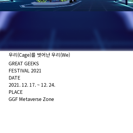
우리(Cage)를 벗어난 우리(We)
GREAT GEEKS
FESTIVAL 2021
DATE
2021. 12. 17. ~ 12. 24.
PLACE
GGF Metaverse Zone
<CODE/>