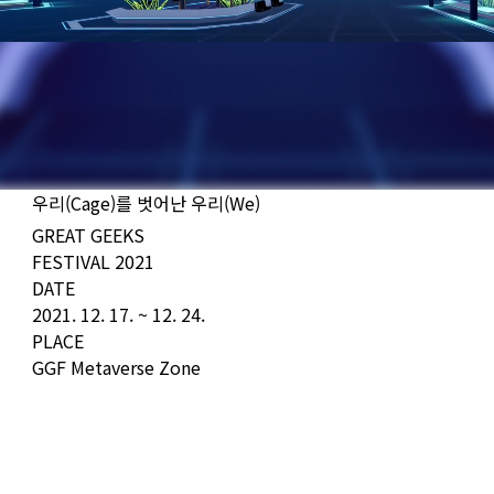
우리(Cage)를 벗어난 우리(We)
GREAT GEEKS
FESTIVAL 2021
DATE
2021. 12. 17. ~ 12. 24.
PLACE
GGF Metaverse Zone
<CODE/>